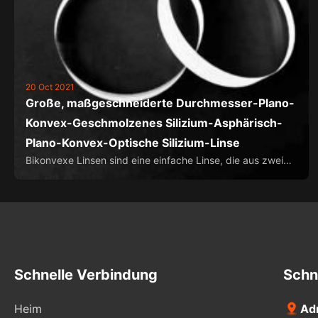
20 Oct 2021
Große, maßgeschneiderte Durchmesser-Plano-
Konvex-Geschmolzenes Silizium-Asphärisch-
Plano-Konvex-Optische Silizium-Linse
Bikonvexe Linsen sind eine einfache Linse, die aus zwei
konvexen sphärischen Oberflächen besteht, im
Allgemeinen mit dem gleichen Krümmungsradius.
Advance Optical-Electronics liefert eine breite Palette an
Standard- und kundenspezifischen bikonvexen Linsen,
die beschichtet oder unbeschichtet erh...
Schnelle Verbindung
Schn
Heim
Ad