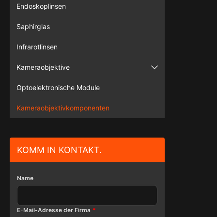
and techn
Endoskoplinsen
2009,and 
Saphirglas
Park.It o
drive fro
Infrarotlinsen
Airport.She
technicis
Kameraobjektive
industry. An
Überwachungskamera
manufactur
Optoelektronische Module
overall 
Fahrzeugkamera
Kameraobjektivkomponenten
KOMM IN KONTAKT.
Name
E-Mail-Adresse der Firma
*