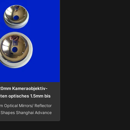
0mm Kameraobjektiv-
en optisches 1.5mm bis
300mm
Optical Mirrors/ Reflector
s Shapes Shanghai Advance
ctronics Technology Co.Ltd
turing enterprise of science