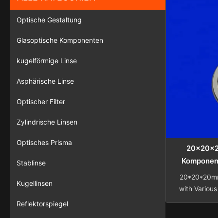
Optische Gestaltung
Glasoptische Komponenten
kugelförmige Linse
Asphärische Linse
Optischer Filter
Zylindrische Linsen
Optisches Prisma
20x20x2
Komponent
Stablinse
20*20*20mm 
Kugellinsen
with Variou
Optical-Ele
Reflektorspiegel
is a manufac