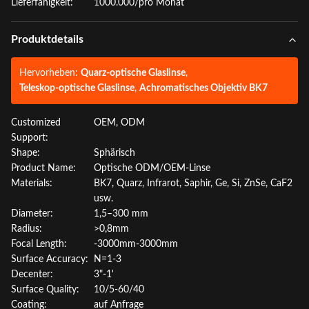
Lieferfähigkeit:
1000.000/pro Monat
Produktdetails
Hervorheben:
Quarz-optische Glaslinse
,
Teleskop-optische Glaslinse
,
Achromatisches Objektiv BK7
Customized
OEM, ODM
Support:
Shape:
Sphärisch
Product Name:
Optische ODM/OEM-Linse
Materials:
BK7, Quarz, Infrarot, Saphir, Ge, Si, ZnSe, CaF2
usw.
Diameter:
1,5–300 mm
Radius:
>0,8mm
Focal Length:
-3000mm-3000mm
Surface Accuracy:
N=1-3
Decenter:
3"-1'
Surface Quality:
10/5-60/40
Coating:
auf Anfrage