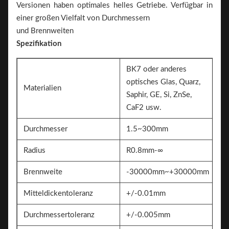
Versionen haben optimales helles Getriebe. Verfügbar in
einer großen Vielfalt von Durchmessern
und Brennweiten
Spezifikation
BK7 oder anderes
optisches Glas, Quarz,
Materialien
Saphir, GE, Si, ZnSe,
CaF2 usw.
Durchmesser
1.5~300mm
Radius
R0.8mm-∞
Brennweite
-30000mm~+30000mm
Mitteldickentoleranz
+/-0.01mm
Durchmessertoleranz
+/-0.005mm