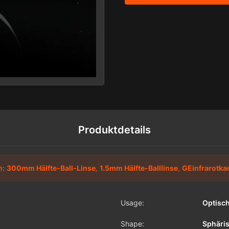
Produktdetails
n:
300mm Hälfte-Ball-Linse
,
1.5mm Hälfte-Balllinse
,
GEinfrarotka
Usage:
Optisc
Shape:
Sphäri