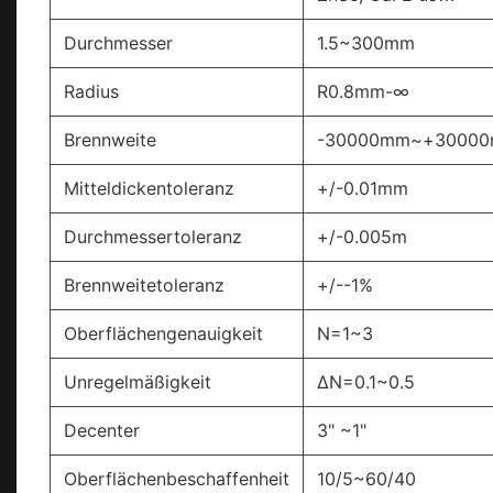
Durchmesser
1.5~300mm
Radius
R0.8mm-∞
Brennweite
-30000mm~+3000
Mitteldickentoleranz
+/-0.01mm
Durchmessertoleranz
+/-0.005m
Brennweitetoleranz
+/--1%
Oberflächengenauigkeit
N=1~3
Unregelmäßigkeit
ΔN=0.1~0.5
Decenter
3" ~1"
Oberflächenbeschaffenheit
10/5~60/40