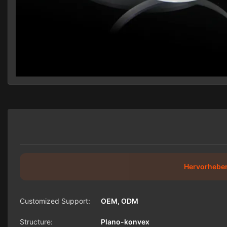
Hervorhebe
Customized Support:
OEM, ODM
Structure:
Plano-konvex