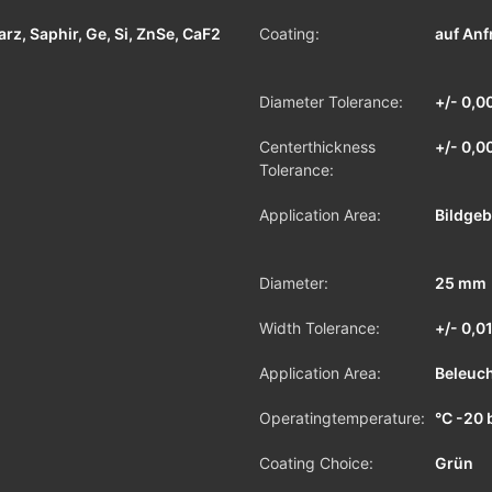
rz, Saphir, Ge, Si, ZnSe, CaF2
Coating:
auf Anf
Diameter Tolerance:
+/- 0,
Centerthickness
+/- 0,
Tolerance:
Application Area:
Bildgeb
Diameter:
25 mm
Width Tolerance:
+/- 0,
Application Area:
Beleuc
Operatingtemperature:
°C -20 
Coating Choice:
Grün