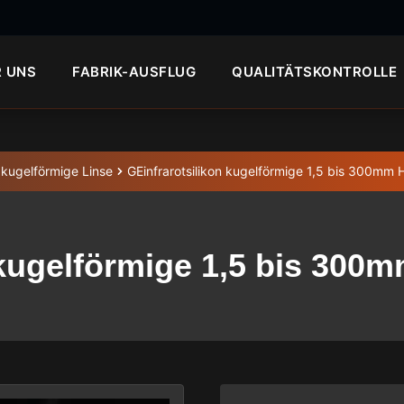
R UNS
FABRIK-AUSFLUG
QUALITÄTSKONTROLLE
kugelförmige Linse
GEinfrarotsilikon kugelförmige 1,5 bis 300mm H
kugelförmige 1,5 bis 300m