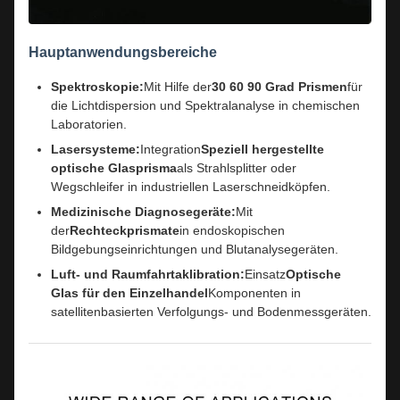
Hauptanwendungsbereiche
Spektroskopie:
Mit Hilfe der
30 60 90 Grad Prismen
für
die Lichtdispersion und Spektralanalyse in chemischen
Laboratorien.
Lasersysteme:
Integration
Speziell hergestellte
optische Glasprisma
als Strahlsplitter oder
Wegschleifer in industriellen Laserschneidköpfen.
Medizinische Diagnosegeräte:
Mit
der
Rechteckprismate
in endoskopischen
Bildgebungseinrichtungen und Blutanalysegeräten.
Luft- und Raumfahrtaklibration:
Einsatz
Optische
Glas für den Einzelhandel
Komponenten in
satellitenbasierten Verfolgungs- und Bodenmessgeräten.