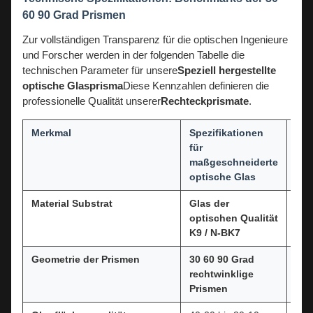
60 90 Grad Prismen
Zur vollständigen Transparenz für die optischen Ingenieure
und Forscher werden in der folgenden Tabelle die
technischen Parameter für unsere
Speziell hergestellte
optische Glasprisma
Diese Kennzahlen definieren die
professionelle Qualität unserer
Rechteckprismate
.
Merkmal
Spezifikationen
Bet
für
maßgeschneiderte
optische Glas
Material Substrat
Glas der
Hoh
optischen Qualität
für
3
K9 / N-BK7
Pri
Geometrie der Prismen
30 60 90 Grad
Ver
rechtwinklige
für
Prismen
die