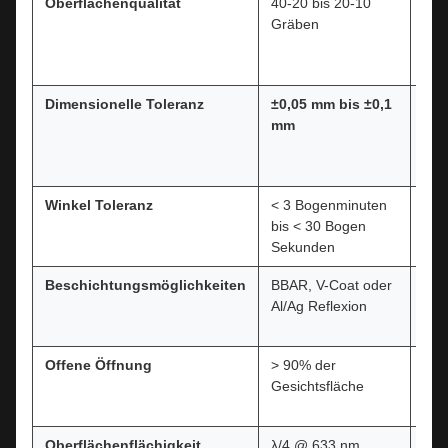
Oberflächenqualität
40-20 bis 20-10
Nie
Gräben
Str
her
opt
Dimensionelle Toleranz
±0,05 mm bis ±0,1
Mec
mm
Prä
für
3
Pri
Winkel Toleranz
< 3 Bogenminuten
Hig
bis < 30 Bogen
Ste
Sekunden
in
R
Beschichtungsmöglichkeiten
BBAR, V-Coat oder
Opti
Al/Ag Reflexion
für
O
den
Offene Öffnung
> 90% der
Max
Gesichtsfläche
der
Pri
Oberflächenflächigkeit
λ/4 @ 633 nm
Einz