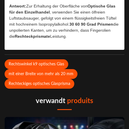
Antwort:
Zur Erhaltung der Oberfläche von
Optische Glas
für den Einzelhandel
, verwenden Sie einen ölfreien
Luftstaubsauger, gefolgt von einem flüssigkeitsfreien Tüftel
mit hochreinem Isopropylalkohol.
30 60 90 Grad Prismen
die
unpolierten Kanten, um zu verhindern, dass Fingerolien
die
Rechteckprismate
Leistung.
Rechtswinkel k9 optisches Glas
mit einer Breite von mehr als 20 mm
Rechteckiges optisches Glasprisma
verwandt
produits