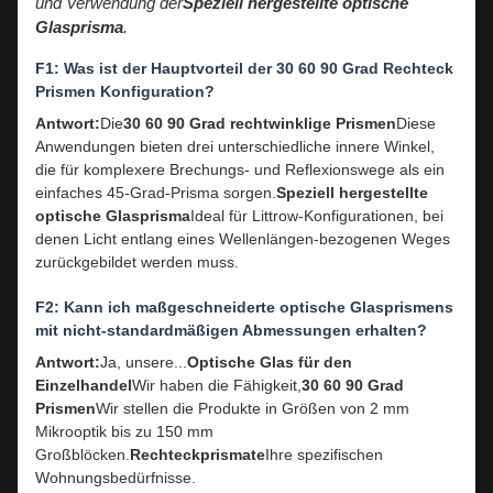
und Verwendung der
Speziell hergestellte optische
Glasprisma
.
F1: Was ist der Hauptvorteil der 30 60 90 Grad Rechteck
Prismen Konfiguration?
Antwort:
Die
30 60 90 Grad rechtwinklige Prismen
Diese
Anwendungen bieten drei unterschiedliche innere Winkel,
die für komplexere Brechungs- und Reflexionswege als ein
einfaches 45-Grad-Prisma sorgen.
Speziell hergestellte
optische Glasprisma
Ideal für Littrow-Konfigurationen, bei
denen Licht entlang eines Wellenlängen-bezogenen Weges
zurückgebildet werden muss.
F2: Kann ich maßgeschneiderte optische Glasprismens
mit nicht-standardmäßigen Abmessungen erhalten?
Antwort:
Ja, unsere...
Optische Glas für den
Einzelhandel
Wir haben die Fähigkeit,
30 60 90 Grad
Prismen
Wir stellen die Produkte in Größen von 2 mm
Mikrooptik bis zu 150 mm
Großblöcken.
Rechteckprismate
Ihre spezifischen
Wohnungsbedürfnisse.