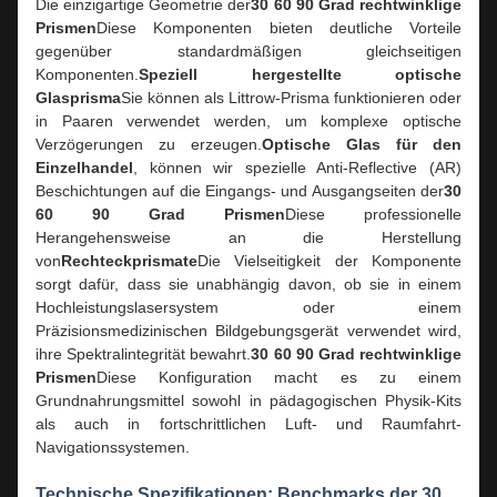
Die einzigartige Geometrie der
30 60 90 Grad rechtwinklige
Prismen
Diese Komponenten bieten deutliche Vorteile
gegenüber standardmäßigen gleichseitigen
Komponenten.
Speziell hergestellte optische
Glasprisma
Sie können als Littrow-Prisma funktionieren oder
in Paaren verwendet werden, um komplexe optische
Verzögerungen zu erzeugen.
Optische Glas für den
Einzelhandel
, können wir spezielle Anti-Reflective (AR)
Beschichtungen auf die Eingangs- und Ausgangseiten der
30
60 90 Grad Prismen
Diese professionelle
Herangehensweise an die Herstellung
von
Rechteckprismate
Die Vielseitigkeit der Komponente
sorgt dafür, dass sie unabhängig davon, ob sie in einem
Hochleistungslasersystem oder einem
Präzisionsmedizinischen Bildgebungsgerät verwendet wird,
ihre Spektralintegrität bewahrt.
30 60 90 Grad rechtwinklige
Prismen
Diese Konfiguration macht es zu einem
Grundnahrungsmittel sowohl in pädagogischen Physik-Kits
als auch in fortschrittlichen Luft- und Raumfahrt-
Navigationssystemen.
Technische Spezifikationen: Benchmarks der 30