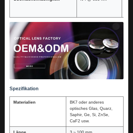
Wel
für
R
Spezifikation
Materialien
BK7 oder anderes
optisches Glas, Quarz,
Saphir, Ge, Si, ZnSe,
CaF2 usw.
Länge
3 ~ 100 mm