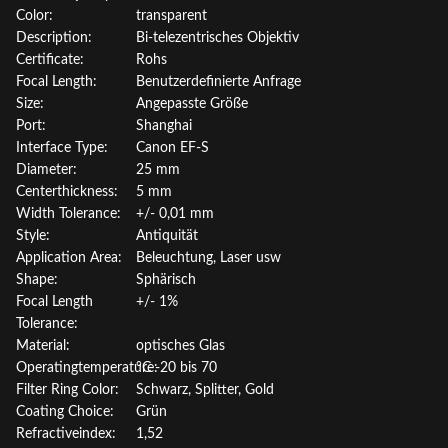
Color:
transparent
Description:
Bi-telezentrisches Objektiv
Certificate:
Rohs
Focal Length:
Benutzerdefinierte Anfrage
Size:
Angepasste Größe
Port:
Shanghai
Interface Type:
Canon EF-S
Diameter:
25 mm
Centerthickness:
5 mm
Width Tolerance:
+/- 0,01 mm
Style:
Antiquität
Application Area:
Beleuchtung, Laser usw
Shape:
Sphärisch
Focal Length
+/- 1%
Tolerance:
Material:
optisches Glas
Operatingtemperature:
°C -20 bis 70
Filter Ring Color:
Schwarz, Splitter, Gold
Coating Choice:
Grün
Refractiveindex:
1,52