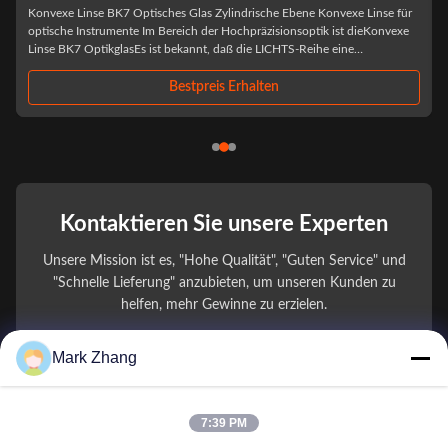
Produktübersicht Der Herstellungsprozess für eineFlächenkonv
nvexe Linse für
zylindrische Infrarot-LaserkollimatorlinseDa die Oberflächenpräz
 ist dieKonvexe
überschritten ist, ist eine fortgeschrittene CNC-Schleifmaschine
 eine
Diamantdrehen erforderlich...
anipulation
Bestpreis Erhalten
Kontaktieren Sie unsere Experten
Unsere Mission ist es, "Hohe Qualität", "Guten Service" und
"Schnelle Lieferung" anzubieten, um unseren Kunden zu
helfen, mehr Gewinne zu erzielen.
Mark Zhang
Ihr Name
Telefonnummer
7:39 PM