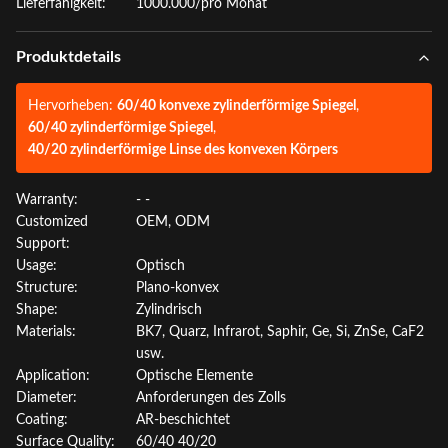
Lieferfähigkeit:
1000.000/pro Monat
Produktdetails
Hervorheben:
60/40 konvexe zylinderförmige Spiegel
,
60/40 zylinderförmige Spiegel
,
40/20 zylinderförmige Linse des konvexen Körpers
Warranty:
- -
Customized
OEM, ODM
Support:
Usage:
Optisch
Structure:
Plano-konvex
Shape:
Zylindrisch
Materials:
BK7, Quarz, Infrarot, Saphir, Ge, Si, ZnSe, CaF2
usw.
Application:
Optische Elemente
Diameter:
Anforderungen des Zolls
Coating:
AR-beschichtet
Surface Quality:
60/40 40/20