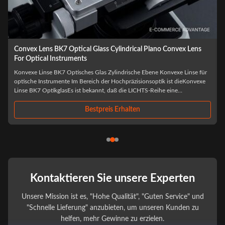
Plano-konvexe zylinderförmige Infrarotlaser-Kollimator-Linse
Flächenkonvexe zylindrische Infrarot-Laserkollimatorlinse
Produktübersicht Der Herstellungsprozess für eineFlächenkonvexe
zylindrische Infrarot-LaserkollimatorlinseDa die Oberflächenpräzision nicht
überschritten ist, ist eine fortgeschrittene CNC-Schleifmaschine und ein
Diamantdrehen erforderlich...
Bestpreis Erhalten
Kontaktieren Sie unsere Experten
Unsere Mission ist es, "Hohe Qualität", "Guten Service" und
"Schnelle Lieferung" anzubieten, um unseren Kunden zu
helfen, mehr Gewinne zu erzielen.