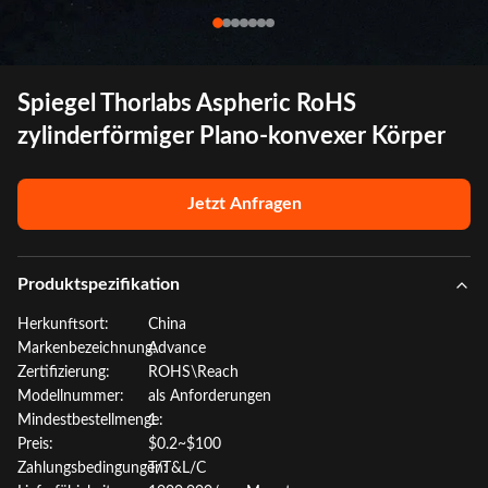
Spiegel Thorlabs Aspheric RoHS
zylinderförmiger Plano-konvexer Körper
Jetzt Anfragen
Produktspezifikation
Herkunftsort:
China
Markenbezeichnung:
Advance
Zertifizierung:
ROHS\Reach
Modellnummer:
als Anforderungen
Mindestbestellmenge:
1
Preis:
$0.2~$100
Zahlungsbedingungen:
T/T&L/C