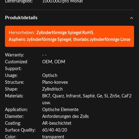
Lieferfähigkeit:
1000.000/pro Monat
Produktdetails
Hervorheben:
Zylinderförmige Spiegel RoHS
,
Aspheric zylinderförmige Spiegel
,
thorlabs zylinderförmige Linse
Warranty:
- -
Customized
OEM, ODM
Support:
Usage:
Optisch
Structure:
Plano-konvex
Shape:
Zylindrisch
Materials:
BK7, Quarz, Infrarot, Saphir, Ge, Si, ZnSe, CaF2
usw.
Application:
Optische Elemente
Diameter:
Anforderungen des Zolls
Coating:
AR-beschichtet
Surface Quality:
60/40 40/20
Color:
transparent