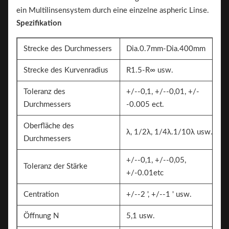
ein Multilinsensystem durch eine einzelne aspheric Linse.
Spezifikation
Strecke des Durchmessers
Dia.0.7mm-Dia.400mm
Strecke des Kurvenradius
R1.5-R∞ usw.
Toleranz des
+/--0,1, +/--0,01, +/-
Durchmessers
-0.005 ect.
Oberfläche des
λ, 1/2λ, 1/4λ.1/10λ usw.
Durchmessers
+/--0,1, +/--0,05,
Toleranz der Stärke
+/-0.01etc
Centration
+/--2 ', +/--1 ' usw.
Öffnung N
5,1 usw.