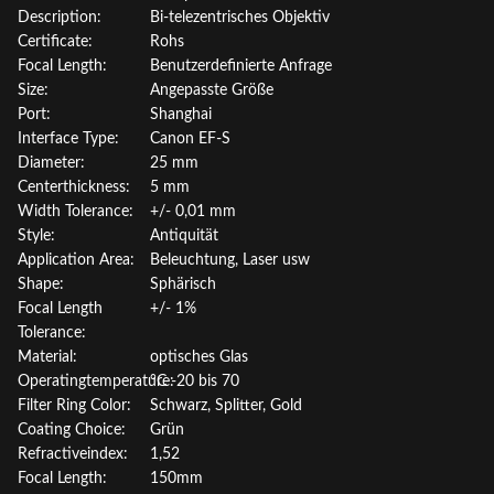
Description:
Bi-telezentrisches Objektiv
Certificate:
Rohs
Focal Length:
Benutzerdefinierte Anfrage
Size:
Angepasste Größe
Port:
Shanghai
Interface Type:
Canon EF-S
Diameter:
25 mm
Centerthickness:
5 mm
Width Tolerance:
+/- 0,01 mm
Style:
Antiquität
Application Area:
Beleuchtung, Laser usw
Shape:
Sphärisch
Focal Length
+/- 1%
Tolerance:
Material:
optisches Glas
Operatingtemperature:
°C -20 bis 70
Filter Ring Color:
Schwarz, Splitter, Gold
Coating Choice:
Grün
Refractiveindex:
1,52
Focal Length:
150mm