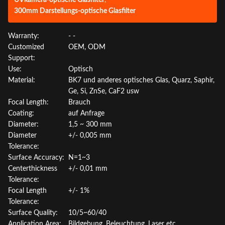
300mm Darstellungs-optische Glasfilter
Warranty:
- -
Customized
OEM, ODM
Support:
Use:
Optisch
Material:
BK7 und anderes optisches Glas, Quarz, Saphir,
Ge, Si, ZnSe, CaF2 usw
Focal Length:
Brauch
Coating:
auf Anfrage
Diameter:
1,5 ~ 300 mm
Diameter
+/- 0,005 mm
Tolerance:
Surface Accuracy:
N=1~3
Centerthickness
+/- 0,01 mm
Tolerance:
Focal Length
+/- 1%
Tolerance:
Surface Quality:
10/5~60/40
Application Area:
Bildgebung, Beleuchtung, Laser etc