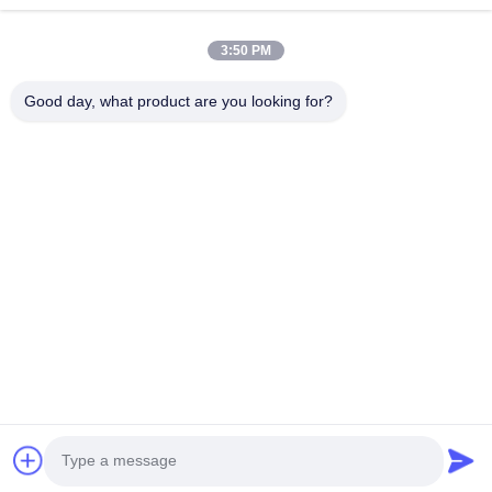
Telefonnummer
3:50 PM
Firmenname
Good day, what product are you looking for?
E-Mail
*
Nachricht
*
Einreichen
© 2026 Shanghai Advance Optical-Electronics Technology Co., Ltd. All Rights
Reserved.