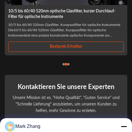
Optisches Glas des Blatt-A5 des Polarisator-RG715 filtert 5mm
bis 200mm
A5 Blechpolarizer RG715 Optische Glasfilter 5 mm bis 200 mm Lineare
Polarisierung A5-Blattpolarisierer pädagogische Physik polarisiertes RG-
715 Glas UV 1/4 Lambda-Filter optisch Optische Glasnotchfilter: 405nm,
450nm, 510nm, 532nm, 635nm, 650nm Schärfe Filter:Filter, die
möglichst viel Licht mit ...
Bestpreis Erhalten
Kontaktieren Sie unsere Experten
Unsere Mission ist es, "Hohe Qualität", "Guten Service" und
"Schnelle Lieferung" anzubieten, um unseren Kunden zu
helfen, mehr Gewinne zu erzielen.
Mark Zhang
Ihr Name