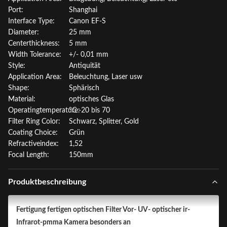
Port:
Shanghai
Interface Type:
Canon EF-S
Diameter:
25 mm
Centerthickness:
5 mm
Width Tolerance:
+/- 0,01 mm
Style:
Antiquität
Application Area:
Beleuchtung, Laser usw
Shape:
Sphärisch
Material:
optisches Glas
Operatingtemperature:
°C -20 bis 70
Filter Ring Color:
Schwarz, Splitter, Gold
Coating Choice:
Grün
Refractiveindex:
1,52
Focal Length:
150mm
Produktbeschreibung
Fertigung fertigen optischen Filter Vor- UV- optischer ir-
Infrarot-pmma Kamera besonders an