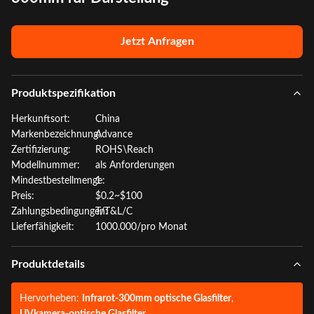
Jetzt Anfragen
Produktspezifikation
Herkunftsort:
China
Markenbezeichnung:
Advance
Zertifizierung:
ROHS\Reach
Modellnummer:
als Anforderungen
Mindestbestellmenge:
1
Preis:
$0.2~$100
Zahlungsbedingungen:
T/T&L/C
Lieferfähigkeit:
1000.000/pro Monat
Produktdetails
Hervorheben:
Infrarot-300mm optische Glasfilter
,
UVkamera-optische Glasfilter
,